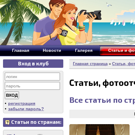
Главная
Новости
Галерея
Статьи и ф
Вход в клуб
Главная страница
»
Статьи, фо
Статьи, фотоо
Все статьи по с
•
регистрация
•
забыли пароль?
Статьи по странам: