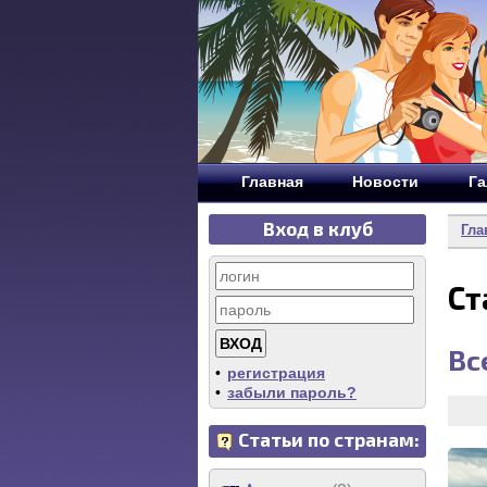
Главная
Новости
Га
Вход в клуб
Гла
Ст
Вс
•
регистрация
•
забыли пароль?
Статьи по странам: