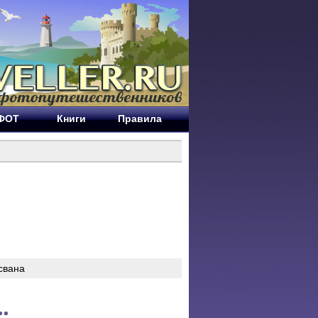
ЕФОТ
Книги
Правила
тсвана
.