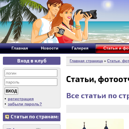
Главная
Новости
Галерея
Статьи и ф
Вход в клуб
Главная страница
»
Статьи, фо
Статьи, фотоо
Все статьи по с
•
регистрация
•
забыли пароль?
Статьи по странам: