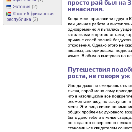
просто рай был на 
Эстония
2
ненасилия.
Южно-Африканская
республика
Когда меня пригласили вдруг в 
2
лекционная работа и выступлени
одновременно я пыталась увидет
католиками и протестантами, ст
причине своей полной бездуховно
откровения. Однако этого не с
нюансы, аплодировала, подпевал
языке. Я обычно выступаю на н
Путешествия подобн
роста, не говоря уж
Иногда даже не ожидаешь откли
тысяч, порой меня саму приводил
что в католицизме все подкреп
элементами шоу, но выступая, я
меня. Эти лица сияли пониманием
общих проблемах духовного воз
быть дано тебе и в келье старц
но когда это совершенно незнак
становишься свидетелем сошеств