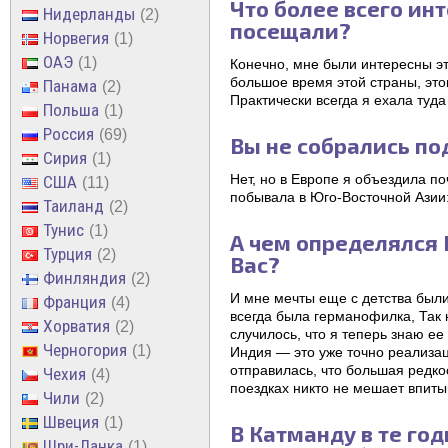
Что более всего инт
Нидерланды
2
посещали?
Норвегия
1
ОАЭ
1
Конечно, мне были интересны эт
большое время этой страны, это
Панама
2
Практически всегда я ехала туд
Польша
1
Россия
69
Вы не собрались по
Сирия
1
Нет, но в Европе я объездила п
США
11
побывала в Юго-Восточной Азии:
Таиланд
2
Тунис
1
А чем определялся 
Турция
2
Вас?
Финляндия
2
И мне мечты еще с детства были
Франция
4
всегда была германофилка, Так к
Хорватия
2
случилось, что я теперь знаю е
Черногория
1
Индия — это уже точно реализац
отправилась, что большая редкос
Чехия
4
поездках никто не мешает впиты
Чили
2
Швеция
1
В Катманду в те го
Шри-Ланка
1