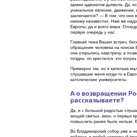
армии адвокатов дьявола. Да, е
уникальное явление, движение, 
заключается? — В том, что они 
никому неизвестно. Нам же надо
Европы, да и всего мира. Отсюда
первую очередь у нас.
Главная тема Ваших встреч, бес
обращение человека на поиски Бо
они открылись навстречу, а позж
поздно, но крестился, кто погря
Примерно так, но я капелька мал
слушавшие меня когда-то в Евро
католические университеты.
А о возвращении Ро
рассказываете?
Да, и с большой радостью слуша
мощей святых, икон, о первых кр
помыслить ранее было нельзя. В
Во Владимирский собор уже и не
войдешь в любой церковный пра