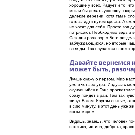
хорошие у всех. Радует и то, ч
могли бы делать успешную карьер
далекие деревни, хотя там и сл
готовы идти путем креста. А ск
не хотят для себя. Просто зов 
потрясают. Необходимо ведь и в
Сегодня разговор о Боге разделя
заблуждающихся, но вторые чаще
взгляды. Так случается с некот
Давайте вернемся к 
может быть, разоч
Лучше скажу о первом. Мир насто
уже в четыре утра. Индусы с мол
окунувшийся в Ганг, просветлилс
сразу пойдет в рай. Там так чув
живут Богом. Кругом святые, отш
в сию минуту, в этот день уже 
иным миром.
Видишь, знаешь, что человек по-
эстетика, истина, доброта, красо