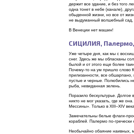
держит все здание, и без того л
одна тонет в небе (канале), дру
обыденной жизни, но все от жиз
не выдуманный волшебный сад, в
В Венеции нет машин!
СИЦИЛИЯ, Палермо, 
Уже четыре дня, как мы с восхи
снег. Здесь же мы обласканы с
былой и от этого еще более та
Почему-то на ум пришло слово К
прилизанности, все обшарпано, 
пустые и черные. Полюбились не
рыба, невиданная зелень.
Поразило бескультурье. Долгое 
никто не мог указать, где же о
Мессины». Только в ХIII–ХIV ве
Замечательны белые флаги-прос
кораблей. Палермо по-гречески 
Необычайно обаяние наивных, ма