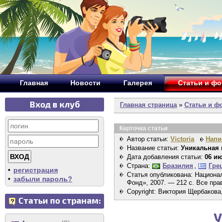
Главная
Новости
Галерея
Статьи и ф
Вход в клуб
Главная страница
»
Статьи и ф
Карточка статьи
Автор статьи:
Victoria
Напи
Название статьи:
Уникальная
Дата добавления статьи:
06 ию
Страна:
Бразилия
,
Гре
•
регистрация
Статья опубликована: Национа
•
забыли пароль?
Фонд», 2007. — 212 с. Все пр
Copyright: Виктория Щербакова
Статьи по странам:
У