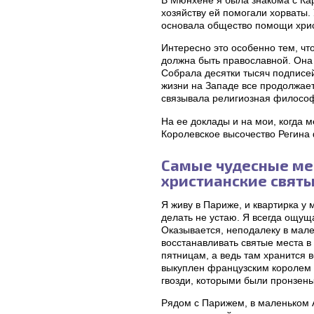
хозяйству ей помогали хорваты.
основала общество помощи хри
Интересно это особенно тем, чт
должна быть православной. Она
Собрала десятки тысяч подписе
жизни на Западе все продолжает
связывала религиозная философ
На ее доклады и на мои, когда 
Королевское высочество Регина 
Самые чудесные мес
христианские свят
Я живу в Париже, и квартирка у
делать не устаю. Я всегда ощущ
Оказывается, неподалеку в мале
восстанавливать святые места 
пятницам, а ведь там хранится 
выкуплен французским королем 
гвозди, которыми были пронзены
Рядом с Парижем, в маленьком А