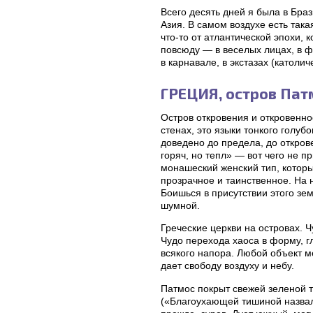
Всего десять дней я была в Бра
Азия. В самом воздухе есть така
что-то от атлантической эпохи, 
повсюду — в веселых лицах, в ф
в карнавале, в экстазах (католи
ГРЕЦИЯ, остров Патм
Остров откровения и откровенно
стенах, это языки тонкого голуб
доведено до предела, до откров
горяч, но тепл» — вот чего не
монашеский женский тип, который
прозрачное и таинственное. На н
Боишься в присутствии этого зе
шумной.
Греческие церкви на островах. 
Чудо перехода хаоса в форму, гл
всякого напора. Любой объект ме
дает свободу воздуху и небу.
Патмос покрыт свежей зеленой 
(«Благоухающей тишиной назвал П