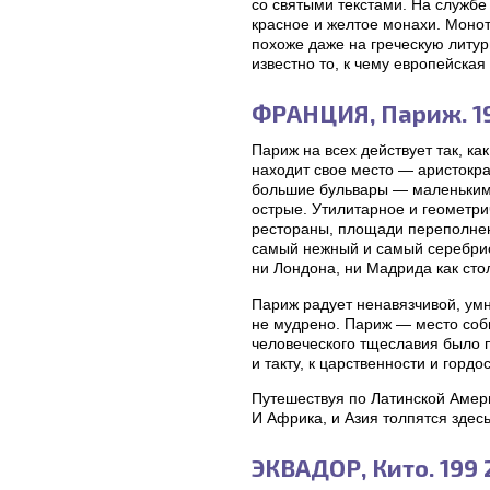
со святыми текстами. На службе
красное и желтое монахи. Монот
похоже даже на греческую литур
известно то, к чему европейская
ФРАНЦИЯ, Париж. 19
Париж на всех действует так, ка
находит свое место — аристокр
большие бульвары — маленькими 
острые. Утилитарное и геометри
рестораны, площади переполнены
самый нежный и самый серебрис
ни Лондона, ни Мадрида как сто
Париж радует ненавязчивой, умно
не мудрено. Париж — место соб
человеческого тщеславия было п
и такту, к царственности и горд
Путешествуя по Латинской Амери
И Африка, и Азия толпятся здесь
ЭКВАДОР, Кито. 199 2