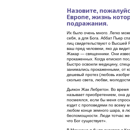
Назовите, пожалуйс
Европе, жизнь котор
подражания.
Их было очень много. Легко можн
себя, а для Бога. Аббат Пьер с
лиц свидетельствуют о Высшей Р
ваш пред человеки, яко да види
Жакар — священники. Они извес
прокаженных. Когда епископ посл
Быстро освоили медицину, специ
занимались прокаженными, от к
дешевый протез (любовь изобрет
сколько света, любви, молодости
Дьякон Жак Лебретон. Во время 
называет приобретением, она да
посмеялся, если бы меня спросил
ездит с проповедями по всему ми
любом конце земного шара, в л
беспомощности. Люди тотчас же 
что Бог существует».
В Мюнхене я была знакома с Кар