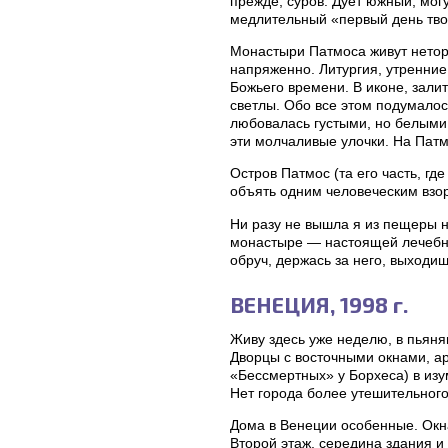
прежде, суров. Дует южный, могу
медлительный «первый день тво
Монастыри Патмоса живут нетор
напряженно. Литургия, утренние
Божьего времени. В иконе, залит
светлы. Обо все этом подумалос
любовалась густыми, но белыми
эти молчаливые улочки. На Патм
Остров Патмос (та его часть, гд
объять одним человеческим взо
Ни разу не вышла я из пещеры 
монастыре — настоящей лечебниц
обруч, держась за него, выходи
ВЕНЕЦИЯ, 1998 г.
Живу здесь уже неделю, в пьян
Дворцы с восточными окнами, ар
«Бессмертных» у Борхеса) в изу
Нет города более утешительного
Дома в Венеции особенные. Окна 
Второй этаж, середина здания и