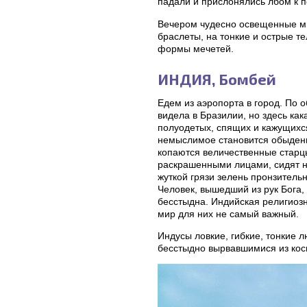
падали и прислонялись лбом к по
Вечером чудесно освещенные ми
браслеты, на тонкие и острые т
формы мечетей.
ИНДИЯ, Бомбей
Едем из аэропорта в город. По
видела в Бразилии, но здесь ка
полуодетых, спящих и кажущихс
немыслимое становится обыденн
копаются величественные старцы
раскрашенными лицами, сидят неп
жуткой грязи зелень пронзительн
Человек, вышедший из рук Бога, 
бесстыдна. Индийская религиозн
мир для них не самый важный.
Индусы ловкие, гибкие, тонкие
бесстыдно вырвавшимися из кос