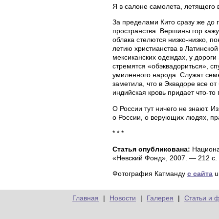
Я в салоне самолета, летящего в
За пределами Кито сразу же до 
пространства. Вершины гор каж
облака стелются низко-низко, п
летию христианства в Латинско
мексиканских одеждах, у дороги
стремятся «обэквадориться», спу
умиленного народа. Служат семь
заметила, что в Эквадоре все о
индийская кровь придает что-то
О России тут ничего не знают. И
о России, о верующих людях, пр
* * *
Статья опубликована:
Национа
«Невский Фонд», 2007. — 212 с.
Фотография Катманду
с сайта
u
Главная
|
Новости
|
Галерея
|
Статьи и 