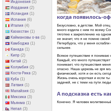
Индонезия
1
Иордания
2
Исландия
1
когда появилось-оф
Испания
6
Италия
4
Безусловно, в детстве. Мой отец
много ездила с ним по всему Со
Казахстан
1
тяготею к закреплению на одном 
Каймановы о-ва
1
не значит, что я не помню свое
Камбоджа
1
Петербурга, что у меня ослабли
сильнее.
Канада
1
Кипр
2
Всякое путешествие я понимаю 
Каждый, кто много путешествует
Китай
2
понимает, что путешествия меня
Колумбия
2
опасно. Наша церковь не зря мо
Коста-Рика
2
физический, хотя и он есть сего
Жизнь очень короткая и если ты 
Куба
1
задачей, не с теми на пути люд
Латвия
1
Малайзия
1
А подсказка есть к
Мексика
3
Конечно. Я человек молитвенный
Мьянма
1
Непал
3