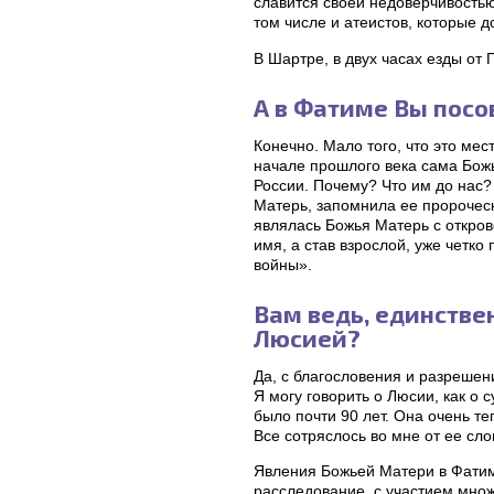
славится своей недоверчивость
том числе и атеистов, которые 
В Шартре, в двух часах езды от
А в Фатиме Вы пос
Конечно. Мало того, что это мес
начале прошлого века сама Божь
России. Почему? Что им до нас?
Матерь, запомнила ее пророчески
являлась Божья Матерь с открове
имя, а став взрослой, уже четко
войны».
Вам ведь, единстве
Люсией?
Да, с благословения и разрешен
Я могу говорить о Люсии, как о
было почти 90 лет. Она очень те
Все сотряслось во мне от ее сло
Явления Божьей Матери в Фатим
расследование, с участием множ