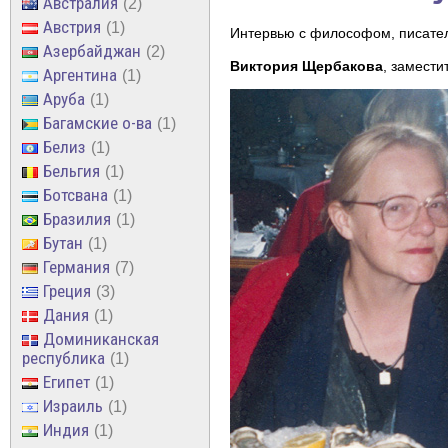
Австралия
2
Австрия
1
Интервью с философом, писат
Азербайджан
2
Виктория Щербакова
, замести
Аргентина
1
Аруба
1
Багамские о-ва
1
Белиз
1
Бельгия
1
Ботсвана
1
Бразилия
1
Бутан
1
Германия
7
Греция
3
Дания
1
Доминиканская
республика
1
Египет
1
Израиль
1
Индия
1