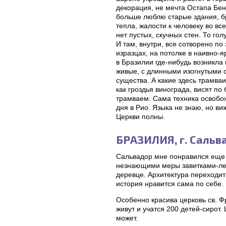
декорация, не мечта Остапа Бен
больше люблю старые здания, бр
тепла, жалости к человеку во в
нет пустых, скучных стен. То го
И там, внутри, все сотворено по
изразцах, на потолке в наивно-
в Бразилии где-нибудь возникла 
живые, с длинными изогнутыми 
существа. А какие здесь трамваи
как гроздья винограда, висят по
трамваем. Сама техника освобож
дня в Рио. Языка не знаю, но ви
Церкви полны.
БРАЗИЛИЯ, г. Сальв
Сальвадор мне понравился еще б
незнающими меры завитками-лепе
деревце. Архитектура переходит
история нравится сама по себе.
Особенно красива церковь св. Фр
живут и учатся 200 детей-сирот
может.