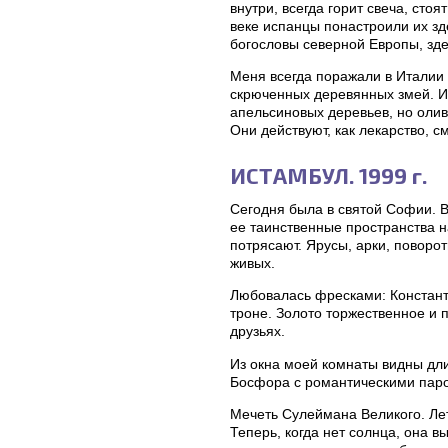
внутри, всегда горит свеча, стоя
веке испанцы понастроили их зд
богословы северной Европы, зде
Меня всегда поражали в Италии
скрюченных деревянных змей. И 
апельсиновых деревьев, но ол
Они действуют, как лекарство, с
ИСТАМБУЛ. 1999 г.
Сегодня была в святой Софии. 
ее таинственные пространства н
потрясают. Ярусы, арки, поворо
живых.
Любовалась фресками: Констант
троне. Золото торжественное и п
друзьях.
Из окна моей комнаты видны дли
Босфора с романтическими парох
Мечеть Сулеймана Великого. Лет
Теперь, когда нет солнца, она 