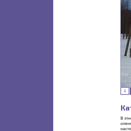
1
Ка
В этн
оленя
насто