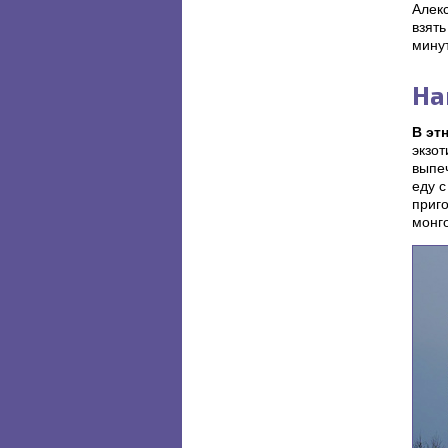
Алек
взять
минут
На
В эт
экзот
выпеч
еду с
приго
монг