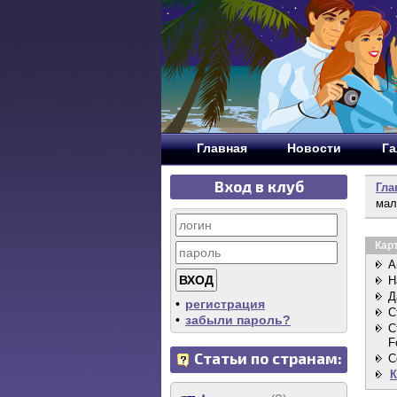
Главная
Новости
Га
Вход в клуб
Гла
мал
Кар
А
Н
Д
•
регистрация
С
•
забыли пароль?
С
F
Статьи по странам:
C
К