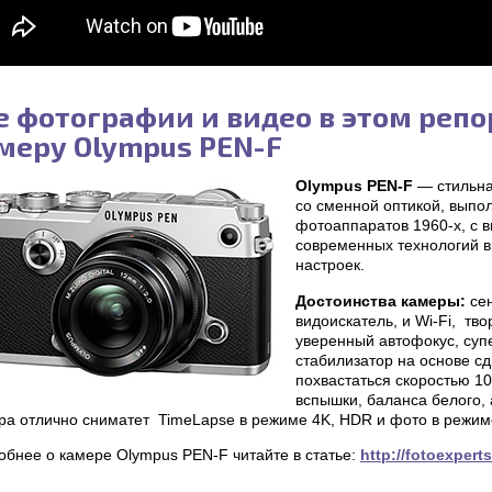
е фотографии и видео в этом реп
меру Olympus PEN-F
Olympus PEN-F
— стильна
со сменной оптикой, выпо
фотоаппаратов 1960-х, с
современных технологий в
настроек.
Достоинства камеры:
сен
видоискатель, и Wi-Fi, тв
уверенный автофокус, суп
стабилизатор на основе с
похвастаться скоростью 10
вспышки, баланса белого, 
ра отлично сниматет TimeLapse в режиме 4K, HDR и фото в режим
обнее о камере Olympus PEN-F читайте в статье:
http://fotoexpert