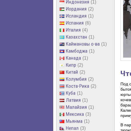
Индонезия
1
Иордания
2
Исландия
1
Испания
6
Италия
4
Казахстан
1
Каймановы о-ва
1
Камбоджа
1
Канада
1
Кипр
2
Чт
Китай
2
Колумбия
2
Под 
Коста-Рика
2
бытом
Куба
1
юрты,
Латвия
коче
1
бара
Малайзия
1
Калм
Мексика
3
приму
Мьянма
1
В па
Непал
3
тюркс