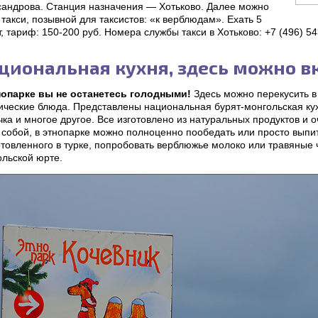
сандрова. Станция назначения — Хотьково. Далее можно
 такси, позывной для таксистов: «к верблюдам». Ехать 5
, тариф: 150-200 руб. Номера службы такси в Хотьково: +7 (496) 54
циональная кухня, здесь можно в
нопарке вы не останетесь голодными!
Здесь можно перекусить в
ические блюда. Представлены национальная бурят-монгольская кух
ка и многое другое. Все изготовлено из натуральных продуктов и оч
 собой, в этнопарке можно полноценно пообедать или просто выпи
товленного в турке, попробовать верблюжье молоко или травяные 
ольской юрте.