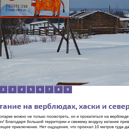
2
3
4
5
6
7
8
9
тание на верблюдах, хаски и севе
опарке можно не только посмотреть, но и прокатиться на верблюде
х! Благодаря большой территории и свежему воздуху катание прев
ящее приключение. Нет ощущения, что проехал 10 метров туда-да-