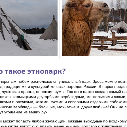
о такое этнопарк?
открытым небом расположился уникальный парк! Здесь можно поз
, традициями и культурой кочевых народов России. В парке предс
 чукотская яранга, ненецкие чумы. Так же в парке создан самый 
вников: калмыцкими двугорбыми верблюдами, монгольскими яками
шками и овечками, козами, гусями и северными ездовыми собакам
ыкские верблюды — большие, мохнатые и дружелюбные! Они не пр
т угощение из ваших рук.
рк может попасть любой желающий! Каждые выходные по входному 
кие юрты, чукотскую ярангу, ненецкий чум, зоодвор с животными, с