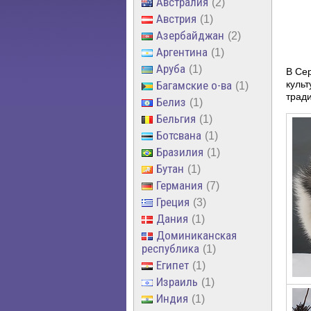
Австралия
2
Австрия
1
Азербайджан
2
Аргентина
1
Аруба
1
В Се
Багамские о-ва
куль
1
тради
Белиз
1
Бельгия
1
Ботсвана
1
Бразилия
1
Бутан
1
Германия
7
Греция
3
Дания
1
Доминиканская
республика
1
Египет
1
Израиль
1
Индия
1