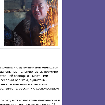
накомиться с аутентичными жилищами,
тавлены: монгольские юрты, тюркские
настоящий зоопарк с животными
, веселым осликом, пушистыми
и — аляскинскими маламутами.
оявляют агрессии и с удовольствием
билету можно посетить монгольские и
ходить на открытые экскурсии в с 11