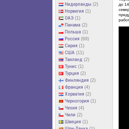
Нидерланды
2
до 1
север
Норвегия
1
преду
ОАЭ
1
работ
Панама
2
Польша
1
Россия
69
Сирия
1
США
11
Таиланд
2
Тунис
1
Турция
2
Финляндия
2
Франция
4
Хорватия
2
Черногория
1
Чехия
4
Чили
2
Швеция
1
Шри-Ланка
1