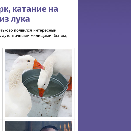
рк, катание на
из лука
отьково появился интересный
 с аутентичными жилищами, бытом,