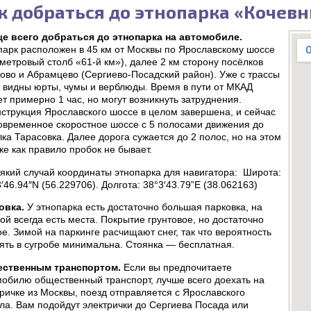
к добраться до этнопарка «Кочевн
е всего добраться до этнопарка на автомобиле.
парк расположен в 45 км от Москвы по Ярославскому шоссе
метровый столб «61-й км»), далее 2 км сторону посёлков
ово и Абрамцево (Сергиево-Посадский район). Уже с трассы
т видны юрты, чумы и верблюды. Время в пути от МКАД
т примерно 1 час, но могут возникнуть затруднения.
нструкция Ярославского шоссе в целом завершена, и сейчас
современное скоростное шоссе с 5 полосами движения до
ка Тарасовка. Далее дорога сужается до 2 полос, но на этом
ке как правило пробок не бывает.
сякий случай координаты этнопарка для навигатора: Широта:
′46.94″N (56.229706). Долгота: 38°3′43.79”E (38.062163)
овка.
У этнопарка есть достаточно большая парковка, на
ой всегда есть места. Покрытие грунтовое, но достаточно
е. Зимой на паркинге расчищают снег, так что вероятность
ять в сугробе минимальна. Стоянка — бесплатная.
ственным транспортом.
Если вы предпочитаете
мобилю общественный транспорт, лучше всего доехать на
ричке из Москвы, поезд отправляется с Ярославского
ла. Вам подойдут электрички до Сергиева Посада или