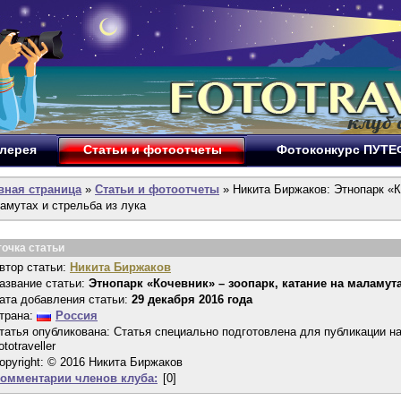
лерея
Статьи и фотоотчеты
Фотоконкурс ПУТ
вная страница
»
Статьи и фотоотчеты
» Никита Биржаков: Этнопарк «К
амутах и стрельба из лука
точка статьи
втор статьи:
Никита Биржаков
азвание статьи:
Этнопарк «Кочевник» – зоопарк, катание на маламута
ата добавления статьи:
29 декабря 2016 года
трана:
Россия
татья опубликована: Статья специально подготовлена для публикации н
ototraveller
opyright: © 2016 Никита Биржаков
омментарии членов клуба:
[0]