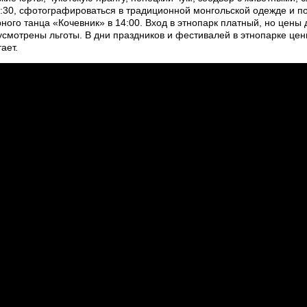
4:30, сфотографироваться в традиционной монгольской одежде и п
ного танца «Кочевник» в 14:00. Вход в этнопарк платный, но цены 
смотрены льготы. В дни праздников и фестивалей в этнопарке цен
ает.