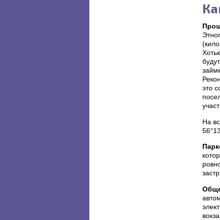
Ка
Прощ
Этно
(кило
Хотьк
буду
займе
Реко
это 
посел
участ
На в
56°13
Парк
котор
ровно
застр
Обще
авто
элект
вокза