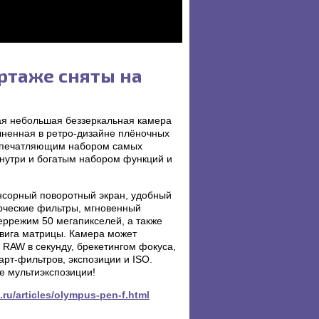
ортаже сняты на
я небольшая беззеркальная камера
лненная в ретро-дизайне плёночных
 впечатляющим набором самых
нутри и богатым набором функций и
сорный поворотный экран, удобный
орческие фильтры, мгновенный
еррежим 50 мегапикселей, а также
двига матрицы. Камера может
 RAW в секунду, брекетингом фокуса,
арт-фильтров, экспозиции и ISO.
е мультиэкспозиции!
s.ru/articles/olympus-pen-f.html