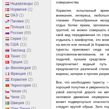
совершенства.
Нидерланды
2
Норвегия
1
Хорватия, испытанный врем
ОАЭ
1
внимания, интереса, любопыт
глазами. Разнообразные экск
Панама
2
отдых более ярким, запомина
Польша
1
группой, но можно совершать 
Россия
69
свой вид передвижения по стр
Сирия
1
отдыхать с комфортом, это мож
США
11
на месте или личный (в Хорвати
туристы приезжают сюда на
Таиланд
2
спортсменов-веломанов, не 
Тунис
1
педалей, лучшим средством 
Турция
2
предпочитает водный путь
Финляндия
2
предлагаются различной степе
Франция
4
марины, катерки и прочие разу
Хорватия
2
Все, что необходимо туристу, 
Черногория
1
хороший попутчик и уверенность 
Чехия
4
узкой изогнутой дороге на а
Чили
неловкое движение неуверенн
2
может подвергнуться опаснос
Швеция
1
следует крутой обрыв. Зато п
Шри-Ланка
1