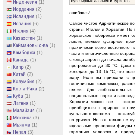
сувенирных лавочек и туристов
Индонезия
1
Иордания
2
ошиблась!
Исландия
1
Испания
Самое чистое Адриатическое п
6
страны: Италия и Хорватия. По
Италия
4
хорватское побережье имеет б
Казахстан
1
ловля, мелкое кустарное прои
Каймановы о-ва
1
практически всего восточного 
Камбоджа
1
части и многочисленные острова
Канада
с конца апреля до начала октяб
1
прогревается до 30 °С. Даже 
Кипр
2
холодает до 13–15 °С, что поз
Китай
2
жару. Если вы приехали с ц
Колумбия
2
гостиничные комплексы, расп
Коста-Рика
2
пляжи. Для любознательных
Куба
национальные парки и заповедн
1
Хорватии можно все — экстрем
Латвия
1
приобщиться к природе и поч
Малайзия
1
купального костюма — пожалуй
Мексика
3
натуризма. Но вот только не н
Мьянма
1
идеальные пропорции фигуры ч
Непал
гармонию человека и природ
3