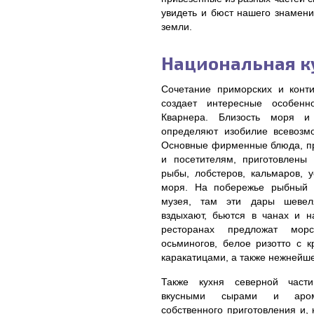
увидеть и бюст нашего знамени
земли.
Национальная к
Сочетание приморских и конт
создает интересные особенн
Кварнера. Близость моря и 
определяют изобилие всевозм
Основные фирменные блюда, п
и посетителям, приготовлены
рыбы, лобстеров, кальмаров, у
моря. На побережье рыбный 
музея, там эти дары шевеля
вздыхают, бьются в чанах и н
ресторанах предложат мор
осьминогов, белое ризотто с к
каракатицами, а также нежнейш
Также кухня северной части
вкусными сырами и аром
собственного приготовления и,