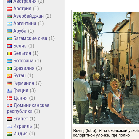
Австралия
2
Австрия
1
Азербайджан
2
Аргентина
1
Аруба
1
Багамские о-ва
1
Белиз
1
Бельгия
1
Ботсвана
1
Бразилия
1
Бутан
1
Германия
7
Греция
3
Дания
1
Доминиканская
республика
1
Египет
1
Израиль
1
Rovinj (Istra). Я на скользкой узкой
Индия
1
колоритной улочке, где полно