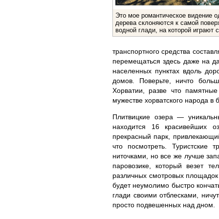
Это мое романтическое видение од
дерева склоняются к самой повер
водной глади, на которой играют с
транспортного средства составл
перемещаться здесь даже на да
населенных пунктах вдоль дор
домов. Поверьте, ничто боль
Хорватии, разве что памятные
мужестве хорватского народа в 
Плитвицкие озера — уникаль
находится 16 красивейших о
прекрасный парк, привлекающий 
что посмотреть. Туристские 
ниточками, но все же лучше зап
паровозике, который везет т
различных смотровых площадок 
будет неумолимо быстро кончать
глади своими отблесками, ничу
просто подвешенных над дном.