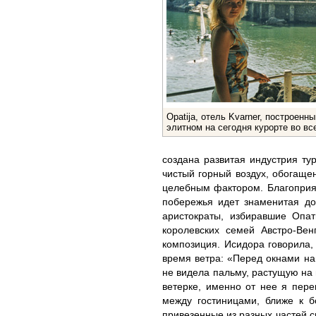
Opatija, отель Kvarner, построенны
элитном на сегодня курорте во вс
создана развитая индустрия тур
чистый горный воздух, обогаще
целебным фактором. Благоприя
побережья идет знаменитая д
аристократы, избиравшие Опа
королевских семей Австро-Вен
композиция. Исидора говорила,
время ветра: «Перед окнами на
не видела пальму, растущую на 
ветерке, именно от нее я пере
между гостиницами, ближе к б
привезенные из разных частей 