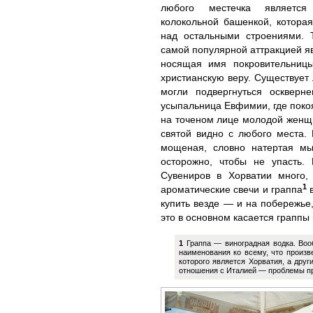
любого местечка является
колокольной башенкой, котора
над остальными строениями. 
самой популярной аттракцией яв
носящая имя покровительни
христианскую веру. Существует 
могли подвергнуться оскверн
усыпальница Евфимии, где покоя
на точеном лице молодой женщи
святой видно с любого места. 
мощеная, словно натертая мы
осторожно, чтобы не упасть.
Сувениров в Хорватии много,
1
ароматические свечи и граппа
в
купить везде — и на побережье,
это в основном касается граппы 
1
Граппа — виноградная водка. Вооб
наименования ко всему, что произв
которого является Хорватия, а дру
отношения с Италией — проблемы пр