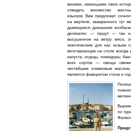
винами, имеющими свою истор
отведать множество местны
изысков. Вам предложат сочног
на вертеле, зажаренного тут ж
дымящиеся домашние колбаски
деликатес — пршут — так на
высушенное на ветру мясо, 
экзотическим для нас козьим 
вегетарианцев на столе всегда 
капуста, огурцы, помидоры, бак
всех сортов — овощи свежи
чистейшим оливковым маслом,
является фаворитом стола и гор
Полный
помнит
желанн
Выража
по тур
Фалкон
Предс