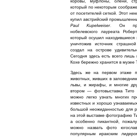
коровы, муфлоны, олени, ст
который по некоторым соображе
от посетителей сеткой. Этот не
купил австрийский промышленни
Paul Kupelweiser
. Он приг
нобелевского лауреата Робе
который осушил находившиеся з
уничтожив источник страшной
создал на острове удивитель
Сегодня здесь есть всего лишь
Кохе бережно хранится в музее 
Здесь же на первом этаже п
животных, живших в заповедник
львы, и жирафы, и многие дру
втором — фотовыставка Тито и
можно легко узнать многих пр
известных и хорошо узнаваемых
большой неожиданностью для ру
на этой выставке фотографию Т
а особенно пикантной, пожалу
можно назвать фото югослав
популярным иракским лидеро