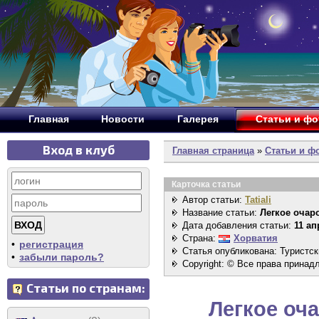
Главная
Новости
Галерея
Статьи и ф
Вход в клуб
Главная страница
»
Статьи и ф
Карточка статьи
Автор статьи:
Tatiali
Название статьи:
Легкое очар
Дата добавления статьи:
11 ап
Страна:
Хорватия
•
регистрация
Статья опубликована: Туристск
•
забыли пароль?
Copyright: © Все права принад
Статьи по странам:
Легкое оч