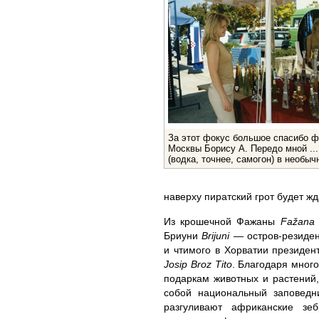
За этот фокус большое спасибо ф
Москвы Борису А. Передо мной ...
(водка, точнее, самогон) в необыч
наверху пиратский грот будет ж
Из крошечной Фажаны
Fažana
Бриуни
Brijuni
— остров-резиде
и чтимого в Хорватии президен
Josip Broz Tito
. Благодаря мног
подаркам животных и растений,
собой национальный заповедн
разгуливают африканские зеб