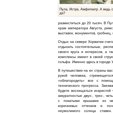
Пула, Истра, Амфитеатр. А ведь с
да?
разместиться до 20 тысяч. В Пу
храм императора Августа, римс
выставок, монументов, гробниц, 
Отдых на севере Хорватии счит
отдыхать состоятельные, рес
своего круга и интересов, а 
комплексы имеют в своей стру
гольфа. Именно здесь в городе 
В путешествии на юг страны вас
рукой человека, стремящего
«облагородить» все с помощ
технического прогресса. Заезж
будете восхищаться искристой 
аккуратностью двух-, трех-, че
с покатыми крышами из чер
коричневых оттенков и поч
неумолимого солнца ставен