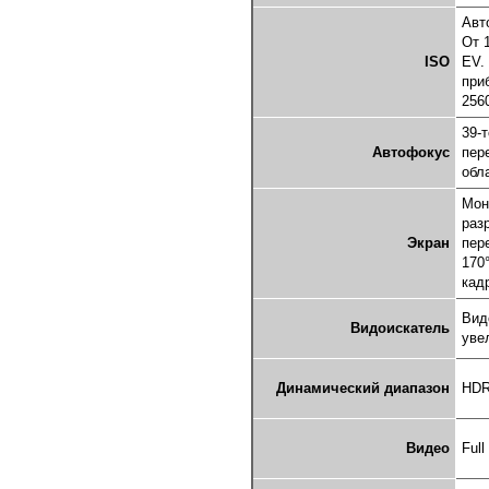
Авт
От 
ISO
EV.
приб
256
39-
Автофокус
пер
обл
Мон
раз
Экран
пер
170
кад
Вид
Видоискатель
уве
Динамический диапазон
HDR
Видео
Full