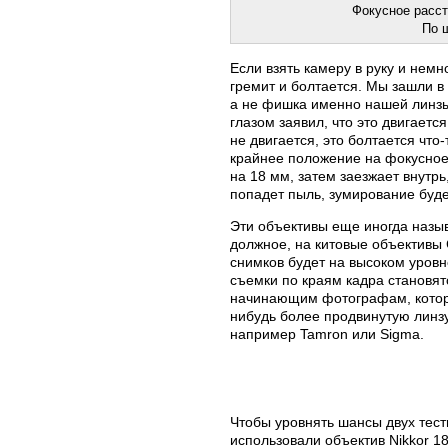
Фокусное расст
По 
Если взять камеру в руку и немн
гремит и болтается. Мы зашли в
а не фишка именно нашей линзы.
глазом заявил, что это двигаетс
не двигается, это болтается что
крайнее положение на фокусное
на 18 мм, затем заезжает внутрь
попадет пыль, зумирование буде
Эти объективы еще иногда назы
должное, на китовые объективы
снимков будет на высоком уровн
съемки по краям кадра становя
начинающим фотографам, котор
нибудь более продвинутую линз
например Tamron или Sigma.
Чтобы уровнять шансы двух тес
использовали объектив Nikkor 1