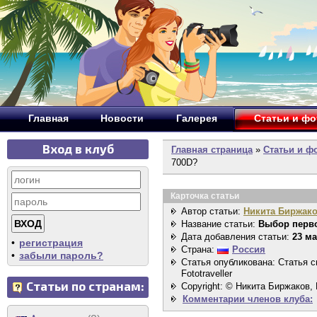
Главная
Новости
Галерея
Статьи и ф
Вход в клуб
Главная страница
»
Статьи и ф
700D?
Карточка статьи
Автор статьи:
Никита Биржак
Название статьи:
Выбор перво
Дата добавления статьи:
23 ма
•
регистрация
Страна:
Россия
•
забыли пароль?
Статья опубликована: Статья 
Fototraveller
Статьи по странам:
Copyright: © Никита Биржаков, 
Комментарии членов клуба: