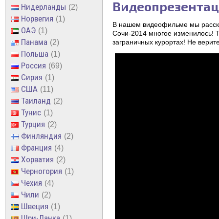
Видеопрезентаци
Нидерланды
2
Норвегия
1
В нашем видеофильме мы расска
ОАЭ
1
Сочи-2014 многое изменилось! Т
Панама
заграничных курортах! Не верит
2
Польша
1
Россия
69
Сирия
1
США
11
Таиланд
2
Тунис
1
Турция
2
Финляндия
2
Франция
4
Хорватия
2
Черногория
1
Чехия
4
Чили
2
Швеция
1
Шри-Ланка
1