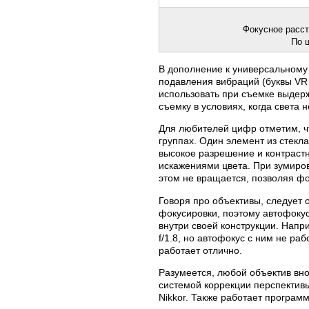
Фокусное расст
По 
В дополнение к универсальному
подавления вибраций (буквы VR 
использовать при съемке выдер
съемку в условиях, когда света 
Для любителей цифр отметим, чт
группах. Один элемент из стекл
высокое разрешение и контраст
искажениями цвета. При зумиров
этом не вращается, позволяя ф
Говоря про объективы, следует 
фокусировки, поэтому автофокус
внутри своей конструкции. Напр
f/1.8, но автофокус с ним не ра
работает отлично.
Разумеется, любой объектив вно
системой коррекции перспективы
Nikkor. Также работает програм