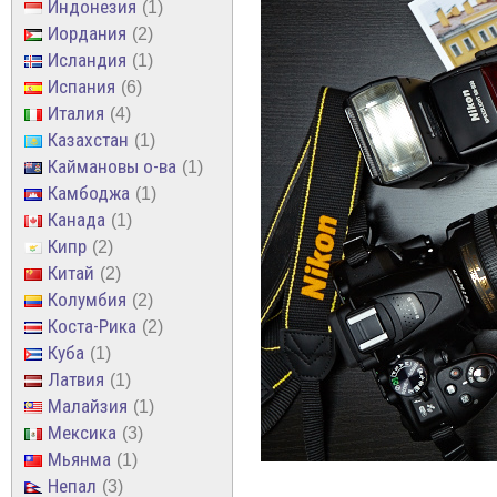
Индонезия
1
Иордания
2
Исландия
1
Испания
6
Италия
4
Казахстан
1
Каймановы о-ва
1
Камбоджа
1
Канада
1
Кипр
2
Китай
2
Колумбия
2
Коста-Рика
2
Куба
1
Латвия
1
Малайзия
1
Мексика
3
Мьянма
1
Непал
3