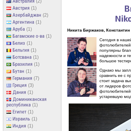
Австралия
2
В
Австрия
1
Азербайджан
2
Nik
Аргентина
1
Аруба
1
Никита Биржаков, Константин
Багамские о-ва
1
Сегодня в наше
Белиз
1
фотолюбителей 
Бельгия
1
популярны благ
надежности и те
Ботсвана
1
большое тестир
Бразилия
1
Однако мы запл
Бутан
1
сравнить ее с 
Германия
7
стоит задача вы
Греция
3
от лидеров фот
фотолюбителей,
Дания
1
устаревшую мод
Доминиканская
республика
1
Египет
1
Израиль
1
Индия
1