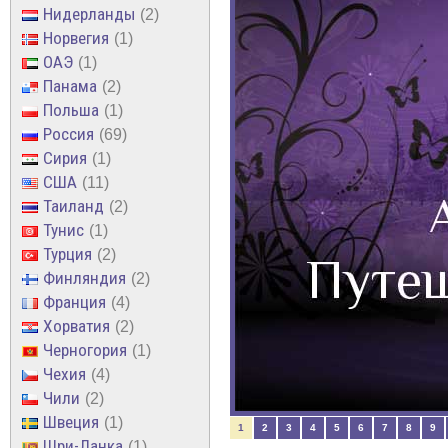
Нидерланды
2
Норвегия
1
ОАЭ
1
Панама
2
Польша
1
Россия
69
Сирия
1
США
11
Таиланд
2
Тунис
1
Турция
2
Финляндия
2
Франция
4
Хорватия
2
Черногория
1
Чехия
4
Чили
2
Швеция
1
1
2
3
4
5
6
7
8
9
Шри-Ланка
1