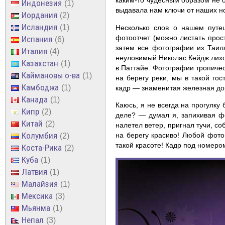
каким-то чудесным образом не 
Индонезия
1
выдавала нам ключи от наших но
Иордания
2
Исландия
1
Несколько слов о нашем путе
фотоотчет (можно листать прос
Испания
6
затем все фотографии из Таила
Италия
4
неуловимый Николас Кейдж лихо
Казахстан
1
в Паттайе. Фотографии тропичес
Каймановы о-ва
1
на берегу реки, мы в такой го
Камбоджа
1
кадр — знаменитая железная дор
Канада
1
Каюсь, я не всегда на прогулку
Кипр
2
деле? — думал я, запихивая фо
Китай
2
налетел ветер, пригнал тучи, со
Колумбия
на берегу красиво! Любой фото
2
такой красоте! Кадр под номером
Коста-Рика
2
Куба
1
Латвия
1
Малайзия
1
Мексика
3
Мьянма
1
Непал
3