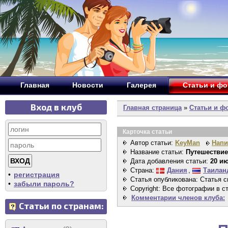
Главная
Новости
Галерея
Статьи и ф
Вход в клуб
Главная страница
»
Статьи и ф
Карточка статьи
Автор статьи:
KeyMan
Напи
Название статьи:
Путешествие
Дата добавления статьи:
20 ию
Страна:
Дания
,
Таилан
•
регистрация
Статья опубликована: Статья с
•
забыли пароль?
Copyright: Все фотографии в 
Комментарии членов клуба:
Статьи по странам: