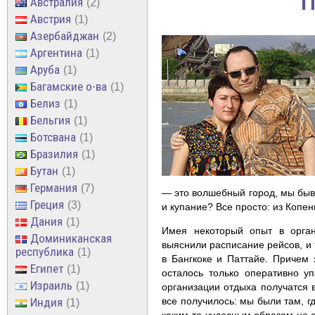
П
Австралия
2
Австрия
1
Азербайджан
2
Аргентина
1
Аруба
1
Багамские о-ва
1
Белиз
1
Бельгия
1
Ботсвана
1
Бразилия
1
Бутан
1
Германия
7
— это волшебный город, мы быва
Греция
3
и купание? Все просто: из Копен
Дания
1
Имея некоторый опыт в орган
Доминиканская
выяснили расписание рейсов, и т
республика
1
в Бангкоке и Паттайе. Причем 
Египет
1
осталось только оперативно уп
Израиль
1
организации отдыха получатся в
Индия
все получилось: мы были там, г
1