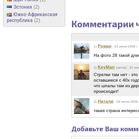
Эстония
2
Южно-Африканская
республика
2
Комментарии ч
Роман
1)
: 22 июня 2009 г.
На фото 28 такой дли
KeyMan
2)
[автор] : 22 ию
Стрелки там нет - это
оставшиеся с 40х год
что шпалы там из дере
происходит!
Натали
3)
: 04 июля 2009 г
такая страна интерес
Добавьте Ваш комм