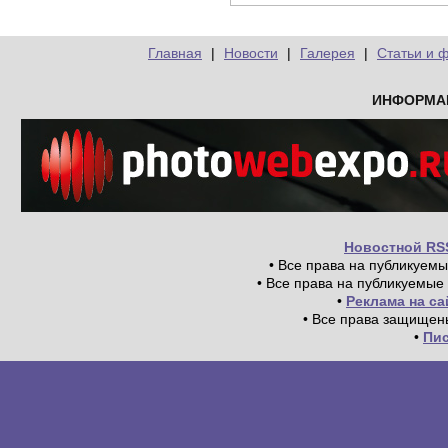
Главная
|
Новости
|
Галерея
|
Статьи и 
ИНФОРМА
Новостной RS
• Все права на публикуем
• Все права на публикуемые
•
Реклама на с
• Все права защищен
•
Пи