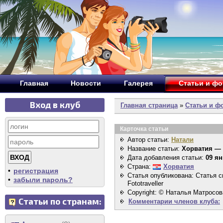
Главная
Новости
Галерея
Статьи и ф
Вход в клуб
Главная страница
»
Статьи и ф
Карточка статьи
Автор статьи:
Натали
Название статьи:
Хорватия — 
Дата добавления статьи:
09 ян
Страна:
Хорватия
•
регистрация
Статья опубликована: Статья 
•
забыли пароль?
Fototraveller
Copyright: © Наталья Матросов
Статьи по странам:
Комментарии членов клуба: