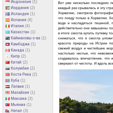
Индонезия
1
Вот уже несколько последних л
Иордания
2
каждый раз срывалась в эту стр
Хорватию, смотрела фотографии
Исландия
1
что поеду только в Хорватию. Х
Испания
6
воде и насладиться тишиной, 
Италия
4
действительно они завышены по 
Казахстан
1
в итоге смогла купить путевку т
Каймановы о-ва
1
снижаться, что я смогла уложи
красота природы на Истрии по
Камбоджа
1
свежий воздух и чистейшее море
Канада
1
настолько чистые, что невозмо
Кипр
2
создавалось впечатление, что 
Китай
2
сверкают от чистоты. И вдоль в
Колумбия
2
Коста-Рика
2
Куба
1
Латвия
1
Малайзия
1
Мексика
3
Мьянма
1
Непал
3