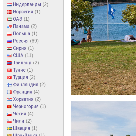
Нидерланды
2
Норвегия
1
ОАЭ
1
Панама
2
Польша
1
Россия
69
Сирия
1
США
11
Таиланд
2
Тунис
1
Турция
2
Финляндия
2
Франция
4
Хорватия
2
Черногория
1
Чехия
4
Чили
2
Швеция
1
Шри-Ланка
1