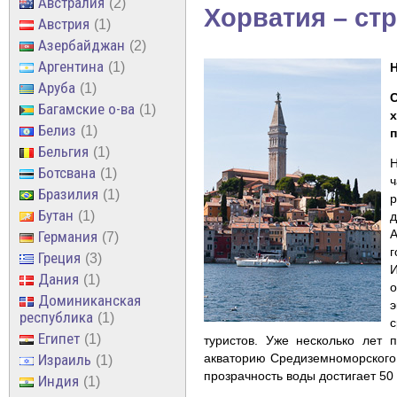
Австралия
2
Хорватия – ст
Австрия
1
Азербайджан
2
Аргентина
1
Аруба
1
Багамские о-ва
1
Белиз
1
п
Бельгия
1
Н
Ботсвана
1
ч
Бразилия
1
р
Бутан
1
А
Германия
7
г
Греция
3
И
Дания
1
Доминиканская
республика
1
с
Египет
1
туристов. Уже несколько лет
Израиль
акваторию Средиземноморского 
1
прозрачность воды достигает 50
Индия
1