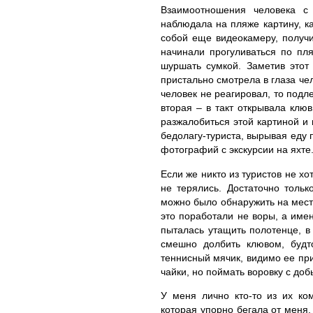
Взаимоотношения человека с
наблюдала на пляже картину, ка
собой еще видеокамеру, получ
начинали прогуливаться по пля
шуршать сумкой. Заметив этот 
пристально смотрела в глаза че
человек не реагировал, то подл
вторая – в такт открывала клюв
разжалобиться этой картиной и 
бедолагу-туриста, вырывая еду 
фотографий с экскурсии на яхте
Если же никто из туристов не хо
не терялись. Достаточно тольк
можно было обнаружить на мест
это поработали не воры, а име
пыталась утащить полотенце, в 
смешно долбить клювом, будт
теннисный мячик, видимо ее при
чайки, но поймать воровку с до
У меня лично кто-то из их ко
которая упорно бегала от меня.